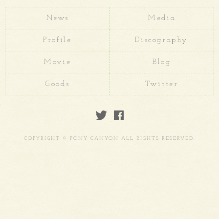
News
Media
Profile
Discography
Movie
Blog
Goods
Twitter
COPYRIGHT © PONY CANYON ALL RIGHTS RESERVED.