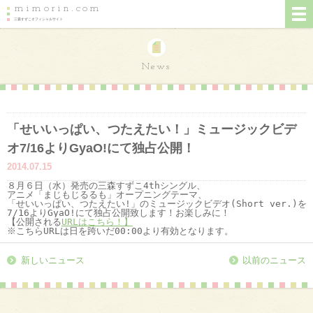
mimorin.com
三森すずこオフィシャルサイト
News
「せいいっぱい、つたえたい！」ミュージックビデ
オ7/16よりGyaO!にて独占公開！
2014.07.15
８月６日（水）発売の三森すずこ4thシングル、

アニメ「まじもじるるも」オープニングテーマ、

「せいいっぱい、つたえたい!」のミュージックビデオ(Short ver.)を

7/16よりGyaO!にて独占公開致します！お楽しみに！
【公開される
※こちらURLは日を跨いだ00:00より有効となります。
新しいニュース
以前のニュース