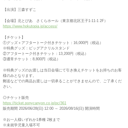
【出演】三森すずこ
【会場】北とぴあ さくらホール（東京都北区王⼦1-11-1 2F）
https://www.hokutopia.jp/access/
【チケット】
①グッズ＋アフタートーク付きチケット：16,000円（税込）
※特典グッズ：ビッグアクリルスタンド
②アフタートーク付きチケット：13,200円（税込）
③通常チケット：8,800円（税込）
※特典グッズのお渡しは当日会場にて引き換えチケットをお持ちのお客
様のみとなります。
郵送などでの商品お渡しは一切承ることができませんので、ご了承くだ
さい。
◎チケット販売
https://ticket.ponycanyon.co.jp/pc/361
販売期間 2026/06/28(日) 12:00 ～ 2026/08/16(日) 開演時間
※お一人様いずれか1券種 2枚まで
※未就学児童入場不可