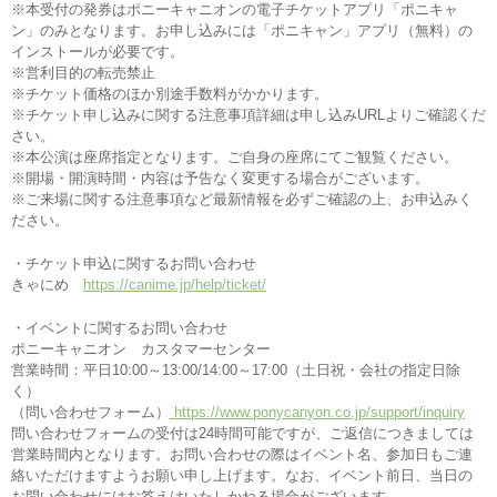
※本受付の発券はポニーキャニオンの電子チケットアプリ「ポニキャ
ン」のみとなります。お申し込みには「ポニキャン」アプリ（無料）の
インストールが必要です。
※営利目的の転売禁止
※チケット価格のほか別途手数料がかかります。
※チケット申し込みに関する注意事項詳細は申し込みURLよりご確認くだ
さい。
※本公演は座席指定となります。ご自身の座席にてご観覧ください。
※開場・開演時間・内容は予告なく変更する場合がございます。
※ご来場に関する注意事項など最新情報を必ずご確認の上、お申込みく
ださい。
・チケット申込に関するお問い合わせ
きゃにめ
https://canime.jp/help/ticket/
・イベントに関するお問い合わせ
ポニーキャニオン カスタマーセンター
営業時間：平日10:00～13:00/14:00～17:00（土日祝・会社の指定日除
く）
（問い合わせフォーム）
https://www.ponycanyon.co.jp/support/inquiry
問い合わせフォームの受付は24時間可能ですが、ご返信につきましては
営業時間内となります。お問い合わせの際はイベント名、参加日もご連
絡いただけますようお願い申し上げます。なお、イベント前日、当日の
お問い合わせにはお答えはいたしかねる場合がございます。